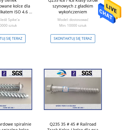
ny tlenek
Q235 4,6 / 4,8 Klasy torów
owane kolce dla
szynowych z gładkim
fikatem ISO 4.6 #
wykończeniem
teriał
ledź Spike'a
Model: dostosować
0000 sztuk
Min: 10000 sztuk
UJ SIĘ TERAZ
SKONTAKTUJ SIĘ TERAZ
rdowe spiralnie
Q235 35 # 45 # Railroad
spiralne kolce,
Track Kolce / kolce dla psa