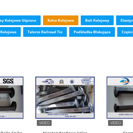
by Kolejowe Uśpione
Kolce Kolejowe
Bolt Kolejowy
Elasty
 Kolejowa
Talerze Railroad Tie
Podkładka Blokująca
Częśc