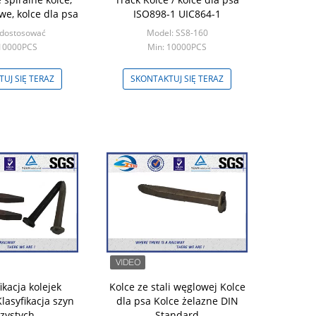
we, kolce dla psa
ISO898-1 UIC864-1
 dostosować
Model: SS8-160
 10000PCS
Min: 10000PCS
UJ SIĘ TERAZ
SKONTAKTUJ SIĘ TERAZ
ikacja kolejek
Kolce ze stali węglowej Kolce
lasyfikacja szyn
dla psa Kolce żelazne DIN
czystych
Standard