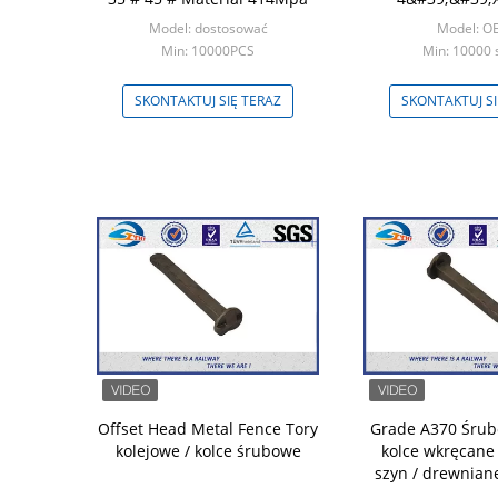
&#39;&#39; ISO
Model: dostosować
Model: O
Min: 10000PCS
Min: 10000 
SKONTAKTUJ SIĘ TERAZ
SKONTAKTUJ SI
Offset Head Metal Fence Tory
Grade A370 Śrub
kolejowe / kolce śrubowe
kolce wkręcane 
szyn / drewnian