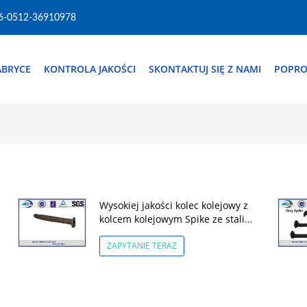
6-0512-36910978
ABRYCE
KONTROLA JAKOŚCI
SKONTAKTUJ SIĘ Z NAMI
POPRO
Wysokiej jakości kolec kolejowy z
kolcem kolejowym Spike ze stali
węglowej Q235 Standard ASTM
5/8 "X6"
ZAPYTANIE TERAZ