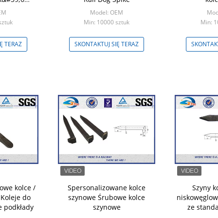
9001 / SGS
EM
Model: OEM
Mod
sztuk
Min: 10000 sztuk
Min: 1
Ę TERAZ
SKONTAKTUJ SIĘ TERAZ
SKONTAKT
owe kolce /
Spersonalizowane kolce
Szyny ko
Koleje do
szynowe Śrubowe kolce
niskowęglowe
e podkłady
szynowe
ze stand