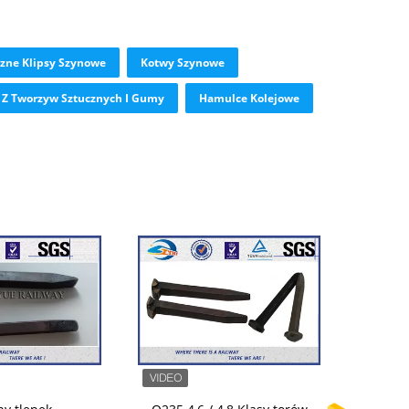
czne Klipsy Szynowe
Kotwy Szynowe
i Z Tworzyw Sztucznych I Gumy
Hamulce Kolejowe