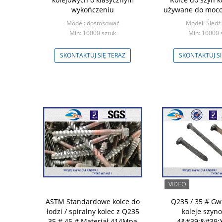
wykończeniu
używane do moco
w systemie k
Model: dostosować
Model: Śledź
Min: 10000 sztuk
Min: 10000 
SKONTAKTUJ SIĘ TERAZ
SKONTAKTUJ SI
ASTM Standardowe kolce do
Q235 / 35 # G
łodzi / spiralny kolec z Q235
koleje szyno
35 # 45 # Materiał 414Mpa
4&#39;&#39;