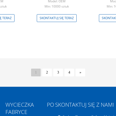
EM
Model: OEM
Mod
sztuk
Min: 10000 sztuk
Min: 1
Ę TERAZ
SKONTAKTUJ SIĘ TERAZ
SKONTAKT
1
2
3
4
»
WYCIECZKA PO
SKONTAKTUJ SIĘ Z NAMI
FABRYCE