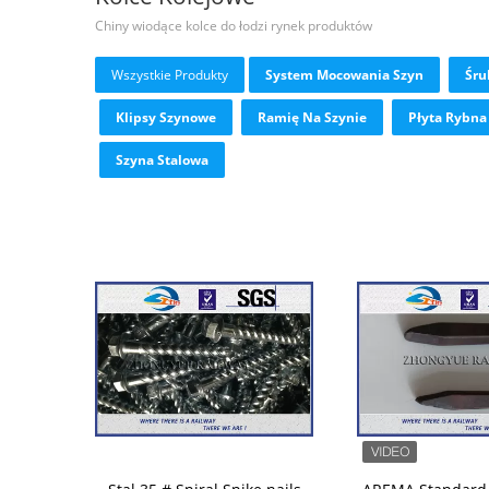
Chiny wiodące kolce do łodzi rynek produktów
Wszystkie Produkty
System Mocowania Szyn
Śru
Klipsy Szynowe
Ramię Na Szynie
Płyta Rybna
Szyna Stalowa