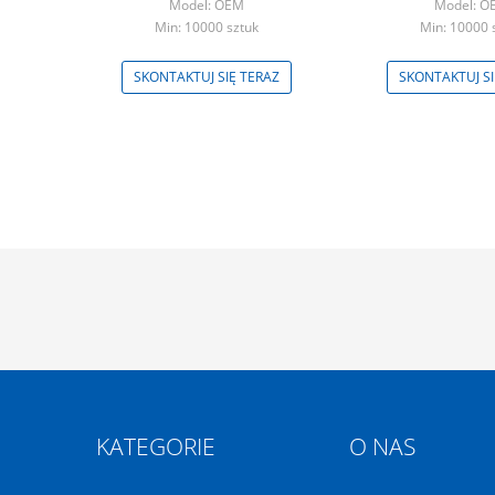
Model: OEM
Model: O
Min: 10000 sztuk
Min: 10000 
SKONTAKTUJ SIĘ TERAZ
SKONTAKTUJ SI
KATEGORIE
O NAS