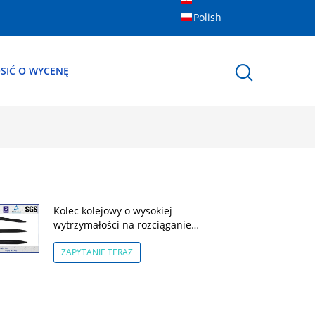
Polish
SIĆ O WYCENĘ
Kolec kolejowy o wysokiej
wytrzymałości na rozciąganie
GOST DIN AREMA Standard
16x16x165mm
ZAPYTANIE TERAZ