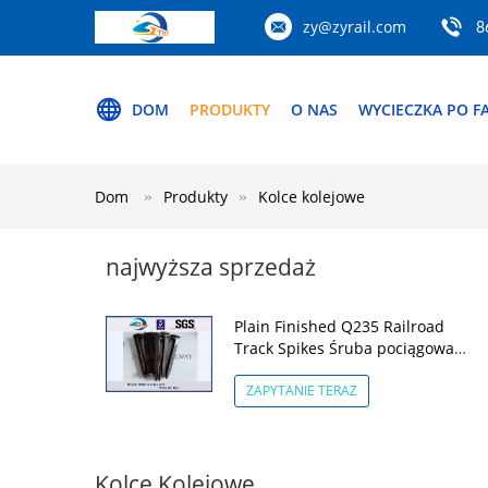
zy@zyrail.com
8
DOM
PRODUKTY
O NAS
WYCIECZKA PO F
Dom
Produkty
Kolce kolejowe
najwyższa sprzedaż
Plain Finished Q235 Railroad
Track Spikes Śruba pociągowa
Dog Spike For Rail Fastening
System
ZAPYTANIE TERAZ
Kolce Kolejowe