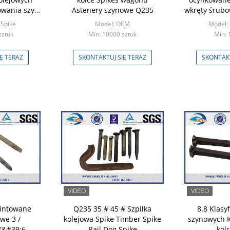
wania szyn
Astenery szynowe Q235
wkręty śrubo
olejowym
 Spike
Model: OEM
Model:
sztuk
Min: 10000 sztuk
Min:
Ę TERAZ
SKONTAKTUJ SIĘ TERAZ
SKONTAKT
wintowane
Q235 35 # 45 # Szpilka
8.8 Klasyf
we 3 /
kolejowa Spike Timber Spike
szynowych K
X&#39;6
Rail Dog Spike
kol