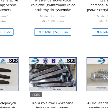
Raile Spike
Niestandardowe kolce
Czar
mp; Screw
kolejowe, gwintowany kolec
Spersonaliz
steners
śrubowy do systemów
psów z certy
mocowania szyn
Ma
osować
Model: dostosować
Model: Ś
sztuk
Min: 10000 sztuk
Min: 1
Ę TERAZ
SKONTAKTUJ SIĘ TERAZ
SKONTAKT
kolejowych
Kołki kolejowe i wkręcane
ASTM Standa
olejowych
kolce Spikes wagonu
ocynkowane 