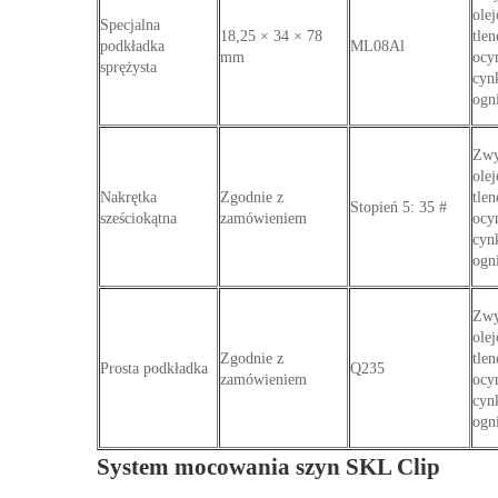
ole
Specjalna
18,25 × 34 × 78
tlen
podkładka
ML08Al
mm
ocy
sprężysta
cyn
ogn
Zwy
ole
Nakrętka
Zgodnie z
tlen
Stopień 5: 35 #
sześciokątna
zamówieniem
ocy
cyn
ogn
Zwy
ole
Zgodnie z
tlen
Prosta podkładka
Q235
zamówieniem
ocy
cyn
ogn
System mocowania szyn SKL Clip