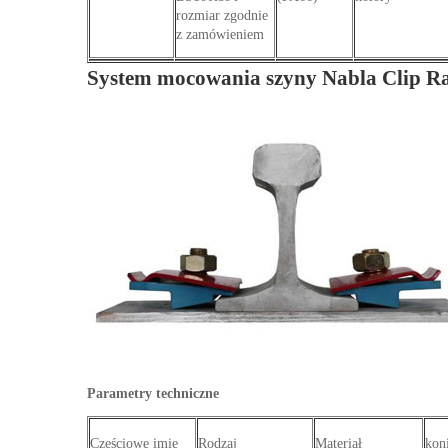
rozmiar zgodnie
z zamówieniem
System mocowania szyny Nabla Clip Ra
Parametry techniczne
Częściowe imię
Rodzaj
Materiał
kon