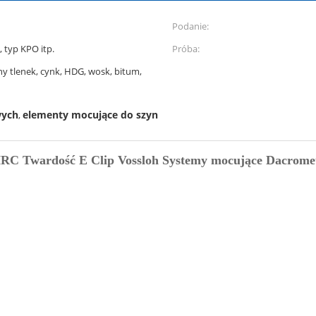
Podanie:
, typ KPO itp.
Próba:
ny tlenek, cynk, HDG, wosk, bitum,
wych
elementy mocujące do szyn
,
HRC Twardość E Clip Vossloh Systemy mocujące Dacrome