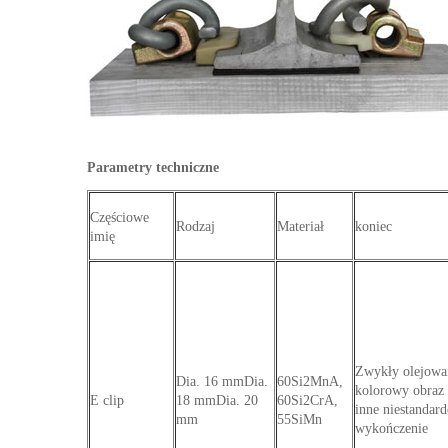
Parametry techniczne
Częściowe
Rodzaj
Materiał
koniec
imię
Zwykły olejowa
Dia.
16 mmDia.
60Si2MnA,
kolorowy obraz 
E clip
18 mmDia.
20
60Si2CrA,
inne niestandar
mm
55SiMn
wykończenie