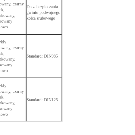
jowany, czarny
Do zabezpieczania
ek,
gwintu podwójnego
nkowany,
kolca śrubowego
kowany
iowo
kły
jowany, czarny
ek,
Standard: DIN985
nkowany,
kowany
iowo
kły
jowany, czarny
ek,
Standard: DIN125
nkowany,
kowany
iowo