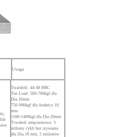
Uwaga
Twardość: 44-48 HRC
Toe Load: 500-700kgf dla
Dia.16mm
750-900kgf dla średnicy 18
mm
ny,
1100-1400kgf dla Dia.20mm
lub
Trwałość zmęczeniowa: 3
dowe
miliony cykli bez zrywania
dla Dia.18 mm, 5 milionów