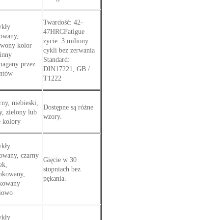
Twardość: 42-
kły
47HRCFatigue
jowany,
życie: 3 miliony
rwony kolor
cykli bez zerwania
 inny
Standard:
agany przez
DIN17221, GB /
entów
T1222
ny, niebieski,
Dostępne są różne
y, zielony lub
wzory.
e kolory
kły
jowany, czarny
Gięcie w 30
ek,
stopniach bez
nkowany,
pękania.
kowany
iowo
kły