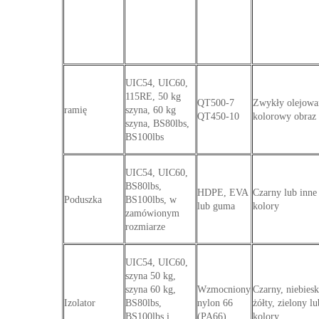
UIC54, UIC60,
115RE, 50 kg
QT500-7
Zwykły olejowa
ramię
szyna, 60 kg
QT450-10
kolorowy obraz
szyna, BS80lbs,
BS100lbs
UIC54, UIC60,
BS80lbs,
HDPE, EVA
Czarny lub inne
Poduszka
BS100lbs, w
lub guma
kolory
zamówionym
rozmiarze
UIC54, UIC60,
szyna 50 kg,
szyna 60 kg,
Wzmocniony
Czarny, niebiesk
Izolator
BS80lbs,
nylon 66
żółty, zielony l
BS100lbs i
(PA66)
kolory