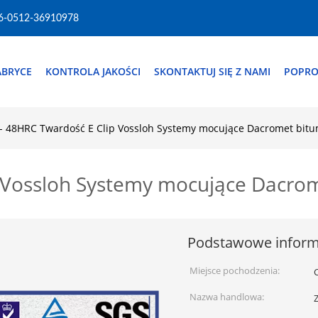
6-0512-36910978
ABRYCE
KONTROLA JAKOŚCI
SKONTAKTUJ SIĘ Z NAMI
POPRO
 - 48HRC Twardość E Clip Vossloh Systemy mocujące Dacromet bit
p Vossloh Systemy mocujące Dacro
Podstawowe inform
Miejsce pochodzenia:
Nazwa handlowa: