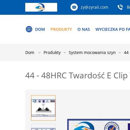
zy@zyrail.com
8
DOM
PRODUKTY
O NAS
WYCIECZKA PO F
Dom
Produkty
System mocowania szyn
44
44 - 48HRC Twardość E Cli