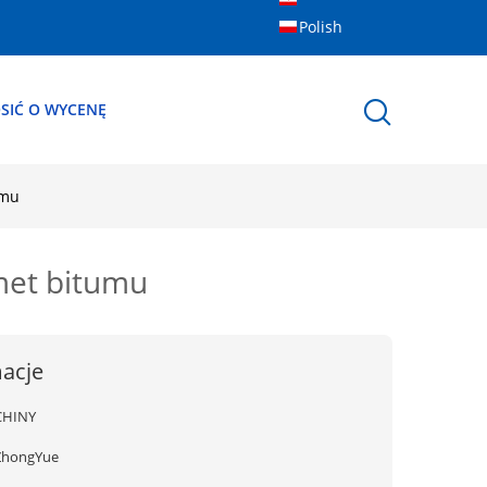
Polish
SIĆ O WYCENĘ
umu
met bitumu
acje
CHINY
ZhongYue