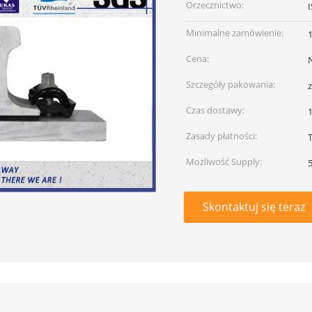
Orzecznictwo:
Minimalne zamówienie:
Cena:
Szczegóły pakowania:
Czas dostawy:
Zasady płatności:
T
Możliwość Supply:
Skontaktuj się teraz