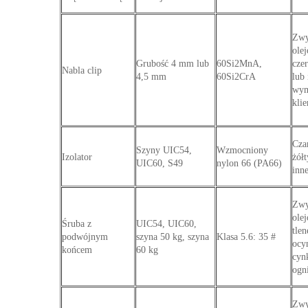
Zwy
ole
Grubość 4 mm lub
60Si2MnA,
cze
Nabla clip
4,5 mm
60Si2CrA
lub
wym
kli
Czar
Szyny UIC54,
Wzmocniony
Izolator
żółt
UIC60, S49
nylon 66 (PA66)
inn
Zwy
ole
Śruba z
UIC54, UIC60,
tlen
podwójnym
szyna 50 kg, szyna
Klasa 5.6: 35 #
ocy
końcem
60 kg
cyn
ogn
Zwy