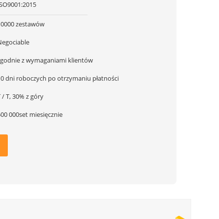
ISO9001:2015
10000 zestawów
Negociable
zgodnie z wymaganiami klientów
10 dni roboczych po otrzymaniu płatności
 / T, 30% z góry
500 000set miesięcznie