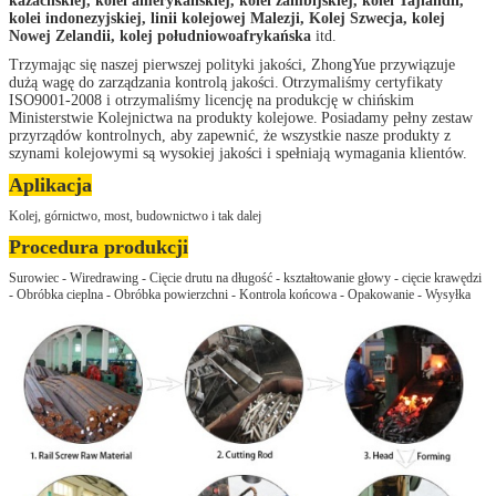
kazachskiej, kolei amerykańskiej, kolei zambijskiej, kolei Tajlandii,
kolei indonezyjskiej, linii kolejowej Malezji, Kolej Szwecja, kolej
Nowej Zelandii, kolej południowoafrykańska
itd.
Trzymając się naszej pierwszej polityki jakości, ZhongYue przywiązuje
dużą wagę do zarządzania kontrolą jakości.
Otrzymaliśmy certyfikaty
ISO9001-2008 i otrzymaliśmy licencję na produkcję w chińskim
Ministerstwie Kolejnictwa na produkty kolejowe.
Posiadamy pełny zestaw
przyrządów kontrolnych, aby zapewnić, że wszystkie nasze produkty z
szynami kolejowymi są wysokiej jakości i spełniają wymagania klientów.
Aplikacja
Kolej, górnictwo, most, budownictwo i tak dalej
Procedura produkcji
Surowiec - Wiredrawing - Cięcie drutu na długość - kształtowanie głowy - cięcie krawędzi
- Obróbka cieplna - Obróbka powierzchni - Kontrola końcowa - Opakowanie - Wysyłka