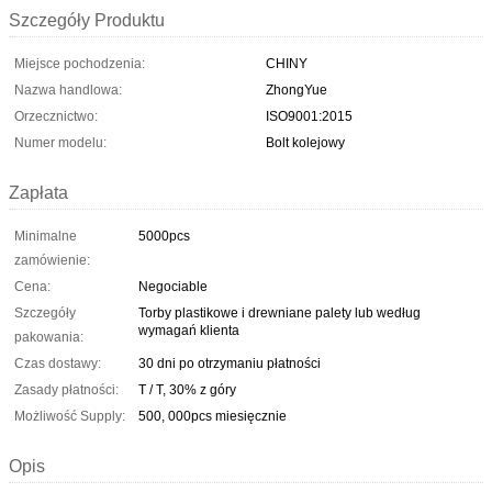
Szczegóły Produktu
Miejsce pochodzenia:
CHINY
Nazwa handlowa:
ZhongYue
Orzecznictwo:
ISO9001:2015
Numer modelu:
Bolt kolejowy
Zapłata
Minimalne
5000pcs
zamówienie:
Cena:
Negociable
Szczegóły
Torby plastikowe i drewniane palety lub według
wymagań klienta
pakowania:
Czas dostawy:
30 dni po otrzymaniu płatności
Zasady płatności:
T / T, 30% z góry
Możliwość Supply:
500, 000pcs miesięcznie
Opis