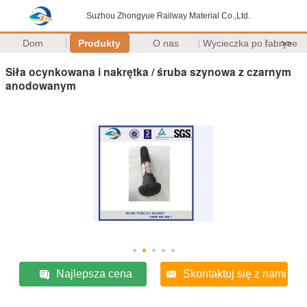
Suzhou Zhongyue Railway Material Co.,Ltd.
Dom
Produkty
O nas
Wycieczka po fabryce
>>
Siła ocynkowana i nakrętka / śruba szynowa z czarnym
anodowanym
Najlepsza cena
Skontaktuj się z nami