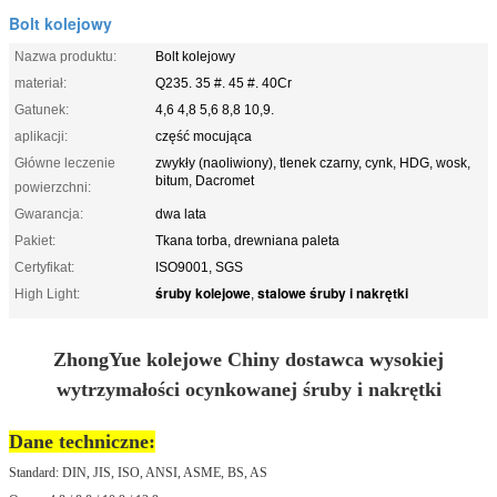
Bolt kolejowy
Nazwa produktu:
Bolt kolejowy
materiał:
Q235. 35 #. 45 #. 40Cr
Gatunek:
4,6 4,8 5,6 8,8 10,9.
aplikacji:
część mocująca
Główne leczenie
zwykły (naoliwiony), tlenek czarny, cynk, HDG, wosk,
bitum, Dacromet
powierzchni:
Gwarancja:
dwa lata
Pakiet:
Tkana torba, drewniana paleta
Certyfikat:
ISO9001, SGS
śruby kolejowe
stalowe śruby i nakrętki
High Light:
,
ZhongYue kolejowe Chiny dostawca wysokiej
wytrzymałości ocynkowanej śruby i nakrętki
Dane techniczne:
Standard: DIN, JIS, ISO, ANSI, ASME, BS, AS