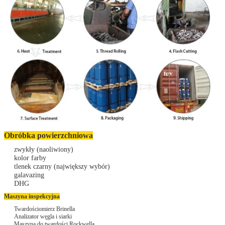
Zostaw wiadomość
Oddzwonimy wkrótce
Obróbka powierzchniowa
zwykły (naoliwiony)
kolor farby
tlenek czarny (największy wybór)
galavazing
DHG
Maszyna inspekcyjna
Twardościomierz Brinella
Analizator węgla i siarki
Maszyna do twardości Rockwella