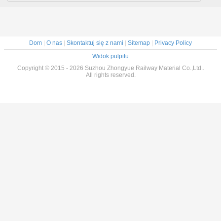
łączącego kolej
5,6 / 5,8 / 8,
AREMA
Dom
|
O nas
|
Skontaktuj się z nami
|
Sitemap
|
Privacy Policy
Widok pulpitu
Copyright © 2015 - 2026 Suzhou Zhongyue Railway Material Co.,Ltd..
All rights reserved.