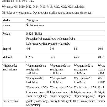
Ocena: 4.8 / 8.8 / 10.9 / 12.9
Wymiary: M8, M10, M12, M14, M16, M18, M20, M22, M24 i tak dalej
Obróbka powierzchniowa: Ocynkowana, gładka, czarna anodowana, dakroment
Marka
ZhongYue
Nazwa
Śruba kolejowa
Rodzaj
HS26 / HS32
Rosyjska śruba zaciskowa i włożona śruba
Lub rodzaj według rysunków klientów
Stopień
4.6
5.6
8.8
10.9
Materiał
Q235
35 #
45 #
40Cr
Właściwości
Wytrzymałość na
Wytrzymałość na
Wytrzymałość na
Wytrzym
mechaniczne
rozciąganie:
rozciąganie:
rozciąganie:
rozciąga
≥400Mpa
≥500Mpa
≥800Mpa
≥1000
Wytrzymałość:
Wytrzymałość:
Wytrzymałość:
Wytrzym
≥240Mpa
≥300Mpa
≥640Mpa
≥900M
Wydłużenie: ≥22%
Wydłużenie: ≥20%
Wydłużenie: ≥ 12%
Wydłuż
Gięcie na zimno: 90
Gięcie na zimno: 90
Gięcie na zimno: 90
Gięcie 
stopni bez pęknięć
stopni bez pęknięć
stopni bez pęknięć
stopni 
Powierzchnia
gładki (naoliwiony), czarny tlenek, cynk, HDG, wosk, bitum, Dacrome
Sherardizing