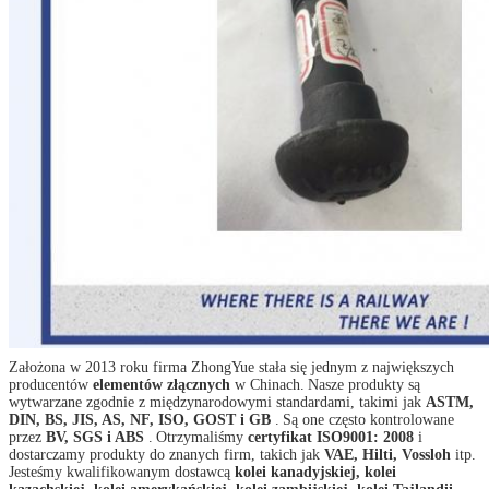
Założona w 2013 roku firma ZhongYue stała się jednym z największych
producentów
elementów złącznych
w Chinach.
Nasze produkty są
wytwarzane zgodnie z międzynarodowymi standardami, takimi jak
ASTM,
DIN, BS, JIS, AS, NF, ISO, GOST i GB
.
Są one często kontrolowane
przez
BV, SGS i ABS
.
Otrzymaliśmy
certyfikat ISO9001: 2008
i
dostarczamy produkty do znanych firm, takich jak
VAE,
Hilti,
Vossloh
itp.
Jesteśmy kwalifikowanym dostawcą
kolei kanadyjskiej, kolei