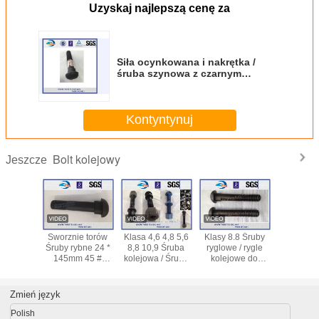
Uzyskaj najlepszą cenę za
Siła ocynkowana i nakrętka /
śruba szynowa z czarnym
anodowanym
Kontyntynuj
Bolt kolejowy
Jeszcze
 5,6
Klasy 8.8 Śruby
Śruby do torów
Wysoka
DIN ASTM G
uba
ryglowe / rygle
kolejowych o
wytrzymałość
Standardow
ruba
kolejowe do
wysokiej
Śruba ryglowa
śruba szyno
wa
mocowania
wytrzymałości na
toru szynowego
SKL12 Kolejo
 #
połączeń
rozciąganie z
Black Oxide do
śruba młotko
szynowych
łbem owalnym z
stawów
HS32
Zmień język
łbem owalnym
szynowych
dostosowan
BHON do pręta
klasa 4,6 / 4,8
Polish