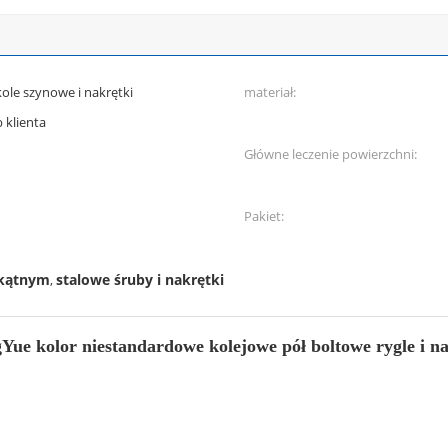
ole szynowe i nakrętki
materiał:
 klienta
Główne leczenie powierzchni:
Pakiet:
okątnym
stalowe śruby i nakrętki
,
Yue kolor niestandardowe kolejowe pół boltowe rygle i na