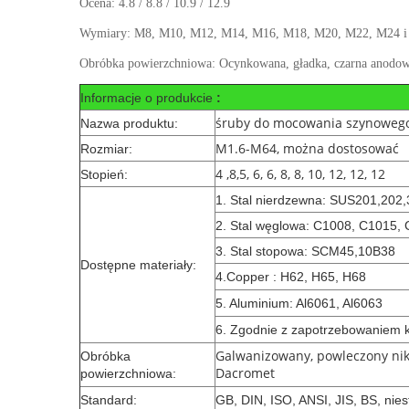
Ocena: 4.8 / 8.8 / 10.9 / 12.9
Wymiary: M8, M10, M12, M14, M16, M18, M20, M22, M24 i t
Obróbka powierzchniowa: Ocynkowana, gładka, czarna anodo
Informacje o produkcie
:
śruby do mocowania szynoweg
Nazwa produktu:
M1.6-M64, można dostosować
Rozmiar:
4 ,8,5, 6, 6, 8, 8, 10, 12, 12, 12
Stopień:
1.
Stal nierdzewna: SUS201,202,
2.
Stal węglowa: C1008, C1015,
3.
Stal stopowa: SCM45,10B38
Dostępne materiały:
4.Copper
: H62, H65, H68
5.
Aluminium: Al6061, Al6063
6. Zgodnie z zapotrzebowaniem k
Galwanizowany, powleczony nik
Obróbka
Dacromet
powierzchniowa:
Standard:
GB, DIN, ISO, ANSI, JIS, BS, ni