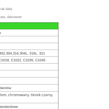
ak dalej
wana, dakroment
o
302,304,316,304L, 316L, 321
 C1018, C1022, C1035, C1045
lientów
lem, chromowany, tlenek czarny,
estandardowe