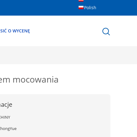
Polish
SIĆ O WYCENĘ
stem mocowania
acje
CHINY
ZhongYue