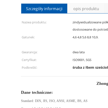
Szczegóły informacji
opis produktu
Nazwa produktu:
zindywidualizowane półk
dostosowane do potrzeb
Gatunek:
4,6 4,8 5,6 8,8 10,9.
Gwarancja:
dwa lata
Certyfikat:
ISO9001, SGS
śruba z łbem sześci
Podkreślić:
Zhong
Dane techniczne:
Standard: DIN, JIS, ISO, ANSI, ASME, BS, AS