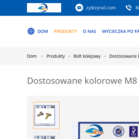
zy@zyrail.com
8
DOM
PRODUKTY
O NAS
WYCIECZKA PO F
Dom
Produkty
Bolt kolejowy
Dostosowane 
Dostosowane kolorowe M8 