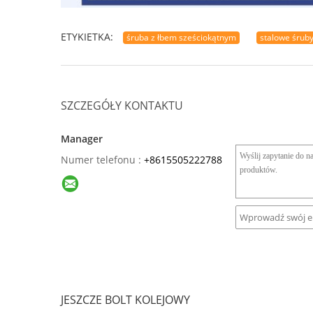
ETYKIETKA:
śruba z łbem sześciokątnym
stalowe śruby
SZCZEGÓŁY KONTAKTU
Manager
Numer telefonu :
+8615505222788
JESZCZE BOLT KOLEJOWY