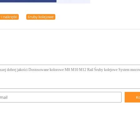
 i nakrętki
śruby kolejowe
K