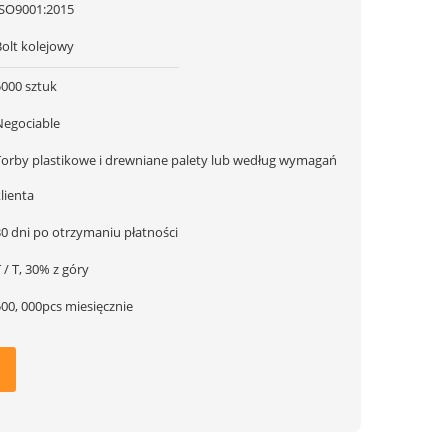
ISO9001:2015
Bolt kolejowy
5000 sztuk
Negociable
Torby plastikowe i drewniane palety lub według wymagań
lienta
30 dni po otrzymaniu płatności
 / T, 30% z góry
500, 000pcs miesięcznie