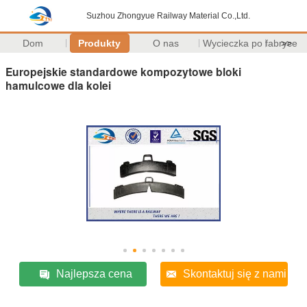
Suzhou Zhongyue Railway Material Co.,Ltd.
Dom
Produkty
O nas
Wycieczka po fabryce
>>
Europejskie standardowe kompozytowe bloki
hamulcowe dla kolei
Najlepsza cena
Skontaktuj się z nami