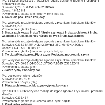
Typ: SS5.Ss8.Ss25.Ss36 ... wszystkie rodzaje dostępne zgodnie z rysunkami i
próbkami klientów.
Surowiec: Q235.35#.45# .40Mn2.20Mnsi
Ocena: 4.6.5.6.8.8
Powierzchnia: gładka (olej).czarny .cynk .hdg itp.
4. Kolec dla psa / kolec kolejowy
Typ: Wszystkie rodzaje dostępne zgodnie z rysunkami i próbkami klientów.
Surowiec: Q235.
Powierzchnia: gładka (olej)
5. Śruba zaciskowa / Śruba T / Śruba szynowa / Śruba zaciskowa / Śruba
wkładana / Śruba gąsienicy / Śruba do ryb / Śruba kwadratowa
Typ: Wszystkie rodzaje dostępne zgodnie z rysunkami i próbkami klientów.
Surowiec: Q235.35#.45# .40Mn2.20Mnsi .35CrMo.40Kr.42CrMo
Ocena: 4.6.4.8.5.6.8.8.10.9.12.9
Powierzchnia: gładka (olej).czarny .cynk .hdg itp.
6. Tie plate/Płyta bazowa/Płyta szyny/Podstawa mocowania szyny
Typ: Wszystkie rodzaje dostępne zgodnie z rysunkami i próbkami klientów.
Surowiec: QT400-15 .QT450-10 .QT500-7.ZG25 .ZG35.ZG45
Powierzchnia: gładka (olej)
7 .Talerz rybny / Wspólny bar
Typ: dostępnych wiele rodzajów
Surowiec: 45 # 0,50 #
Powierzchnia : Zwykły (olej)
8. Płyta zaciskowa/zacisk szynowy/płyta kotwiąca
Typ : KPO3.KOP06 Wszystkie rodzaje dostępne zgodnie z rysunkami i próbkami
klientów
Surowiec: Q235.45 #
Powierzchnia: gładka (olej).czarna farba .cynk .hdg itp.
9 .Przekładka kolejowa