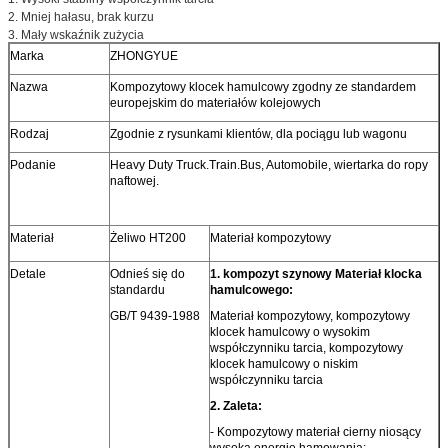
2. Mniej hałasu, brak kurzu
3. Mały wskaźnik zużycia
Marka
ZHONGYUE
Nazwa
Kompozytowy klocek hamulcowy zgodny ze standardem
europejskim do materiałów kolejowych
Rodzaj
Zgodnie z rysunkami klientów, dla pociągu lub wagonu
Podanie
Heavy Duty Truck.Train.Bus, Automobile, wiertarka do ropy
naftowej.
Materiał
Żeliwo HT200
Materiał kompozytowy
Detale
Odnieś się do
1. kompozyt szynowy Materiał klocka
standardu
hamulcowego:
GB/T 9439-1988
Materiał kompozytowy, kompozytowy
klocek hamulcowy o wysokim
współczynniku tarcia, kompozytowy
klocek hamulcowy o niskim
współczynniku tarcia
2. Zaleta:
- Kompozytowy materiał cierny niosący
wysoką energię hamowania;