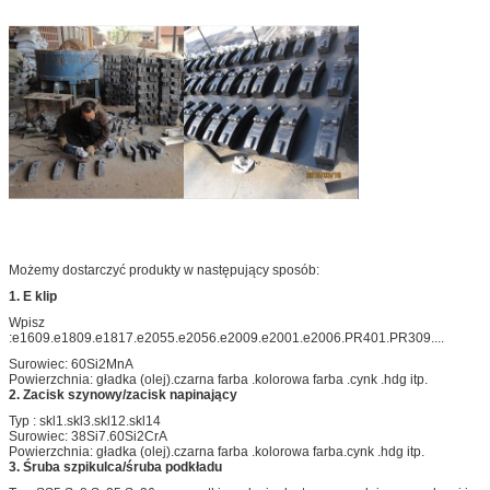
Możemy dostarczyć produkty w następujący sposób:
1. E klip
Wpisz
:e1609.e1809.e1817.e2055.e2056.e2009.e2001.e2006.PR401.PR309....
Surowiec: 60Si2MnA
Powierzchnia: gładka (olej).czarna farba .kolorowa farba .cynk .hdg itp.
2. Zacisk szynowy/zacisk napinający
Typ : skl1.skl3.skl12.skl14
Surowiec: 38Si7.60Si2CrA
Powierzchnia: gładka (olej).czarna farba .kolorowa farba.cynk .hdg itp.
3. Śruba szpikulca/śruba podkładu