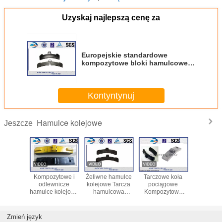
Uzyskaj najlepszą cenę za
Europejskie standardowe
kompozytowe bloki hamulcowe
dla kolei
Kontyntynuj
Hamulce kolejowe
Jeszcze
dualne
Kompozytowe i
Żeliwne hamulce
Tarczowe koła
żeliwny 
amulcowe
odlewnicze
kolejowe Tarcza
pociągowe
kolejo
mulców
hamulce kolejowe
hamulcowa
Kompozytowe
kompoz
łych,
Wysokie tarcie do
kompozytowa o
hamulce kolejowe
hamulec k
ytowe,
hamowania
wysokim
Żeliwne /
owe GB /
współczynniku
Lokomotorowe
Zmień język
9-1988
tarcia
szczęki