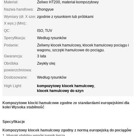
Materiał:
Żeliwo HT200, materiał kompozytowy
Nazwa handlowa:
Zhongyue
Wymiary (dł. X szer.
zgodnie z rysunkiem lub próbkami
X wys.) (Mm)::
QC:
ISO, TUV
Specyfikacja:
Według rysunków
Podanie:
Żeliwny klocek hamulcowy, klocek hamulcowy pociągu i
wagonu, szczęki hamulcowe do pociągu.
Gwarancja:
3 lata
Obróbka
Zwykły olej
powierzchniowa:
Dostosowane:
Według rysunków
kompozytowy klocek hamulcowy
High Light:
,
klocek hamulcowy do szyn
Kompozytowe klocki hamulcowe zgodne ze standardami europejskimi dla
kolei Wysoka stabilność
Specyfikacje
Kompozytowy klocek hamulcowy zgodny z normą europejską do pociągów
1. Wysoki stabilny współczynnik tarcia